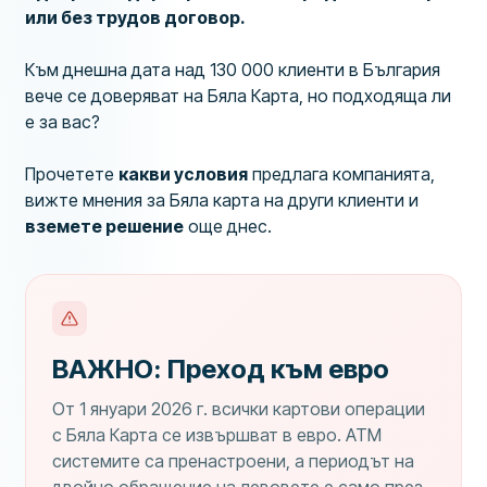
или без трудов договор.
Към днешна дата над 130 000 клиенти в България
вече се доверяват на Бяла Карта, но подходяща ли
е за вас?
Прочетете
какви условия
предлага компанията,
вижте мнения за Бяла карта на други клиенти и
вземете решение
още днес.
ВАЖНО: Преход към евро
От 1 януари 2026 г. всички картови операции
с Бяла Карта се извършват в евро. ATM
системите са пренастроени, а периодът на
двойно обращение на левовете е само през