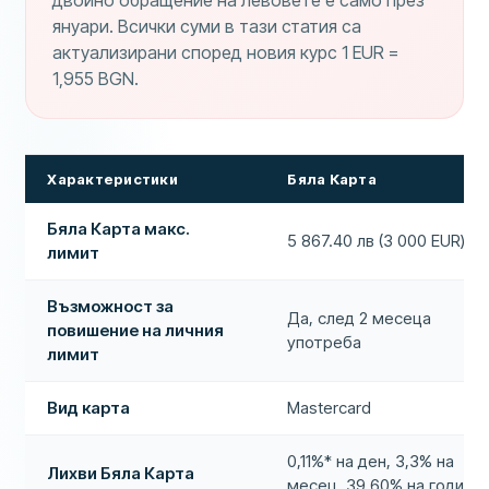
януари. Всички суми в тази статия са
актуализирани според новия курс 1 EUR =
1,955 BGN.
Характеристики
Бяла Карта
Бяла Карта макс.
5 867.40 лв (3 000 EUR)
лимит
Възможност за
Да, след 2 месеца
повишение на личния
употреба
лимит
Вид карта
Mastercard
0,11%* на ден, 3,3% на
Лихви Бяла Карта
месец, 39,60% на година