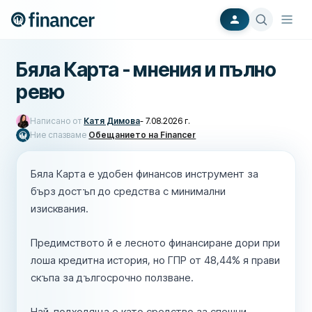
Бяла Карта - мнения и пълно
ревю
Написано от
Катя Димова
-
7.08.2026 г.
Ние спазваме
Обещанието на Financer
Бяла Карта е удобен финансов инструмент за
бърз достъп до средства с минимални
изисквания.
Предимството й е лесното финансиране дори при
лоша кредитна история, но ГПР от 48,44% я прави
скъпа за дългосрочно ползване.
Най-подходяща е като средство за спешни