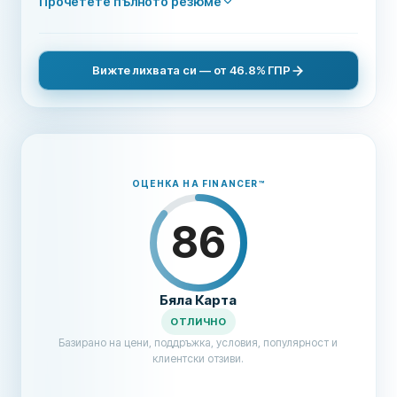
Прочетете пълното резюме
Вижте лихвата си — от 46.8% ГПР
ОЦЕНКА НА FINANCER
™
86
Бяла Карта
ОТЛИЧНО
Базирано на цени, поддръжка, условия, популярност и
клиентски отзиви.