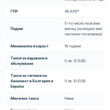
ГПР
48,44%*
5-то число на всеки
Падеж
месец (за изцяло или
частично погасяване)
Минимална възраст
18 години
Такси за издаване и
0 лв. (0 EUR)
обслужване
Такси за теглене на
банкомат в България и
0 лв. (0 EUR)
Европа
Месечна такса
Няма