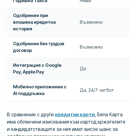
Годишна такса
Няма
Одобрение при
влошена кредитна
Възможно
история
Одобрение без трудов
Възможно
договор
Интеграция с Google
Да
Pay, Apple Pay
Мобилно приложение с
Да, 24/7 чатбот
AI поддръжка
В сравнение с други
кредитни карти
, Бяла Карта
има облекчени изисквания към картодържателите
и кандидатстващите за нея имат висок шанс за