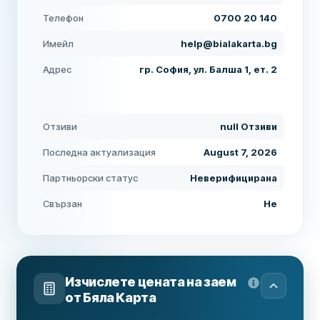
Телефон
0700 20 140
Имейл
help@bialakarta.bg
Адрес
гр. София, ул. Балша 1, ет. 2
Отзиви
null Отзиви
Последна актуализация
August 7, 2026
Партньорски статус
Неверифицирана
Свързан
Не
Изчислете цената на заем
от
Бяла Карта