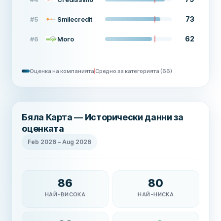
73
#
5
Smilecredit
62
#
6
Мого
Оценка на компанията
Средно за категорията
(
66
)
Бяла Карта — Исторически данни за
оценката
Feb 2026
–
Aug 2026
86
80
НАЙ-ВИСОКА
НАЙ-НИСКА