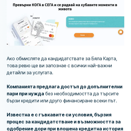
Ако обмисляте да кандидатствате за Бяла Карта,
това ревю ще ви запознае с всички най-важни
детайли за услугата.
Компанията предлага достъп до допълнителни
пари при нужда
без необходимостта да търсите
бързи кредити или друго финансиране всеки път.
Известна е с гъвкавите си условия, бързия
процес за кандидатстване и възможността за
одобрение дори при влошена кредитна история