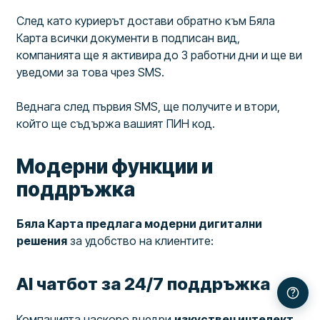
След като куриерът достави обратно към Бяла
Карта всички документи в подписан вид,
компанията ще я активира до 3 работни дни и ще ви
уведоми за това чрез SMS.
Веднага след първия SMS, ще получите и втори,
който ще съдържа вашият ПИН код.
Модерни функции и
поддръжка
Бяла Карта предлага модерни дигитални
решения
за удобство на клиентите:
AI чатбот за 24/7 поддръжка
Компанията наскоро внедри
изкуствен интелект