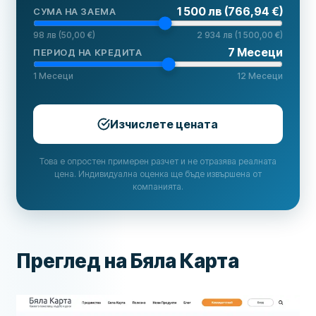
1 500 лв (766,94 €)
СУМА НА ЗАЕМА
98 лв (50,00 €)
2 934 лв (1 500,00 €)
7
Месеци
ПЕРИОД НА КРЕДИТА
1
Месеци
12
Месеци
Изчислете цената
Това е опростен примерен разчет и не отразява реалната
цена. Индивидуална оценка ще бъде извършена от
компанията.
Преглед на Бяла Карта