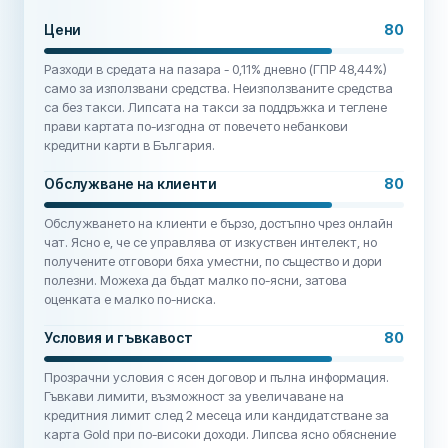
Цени
80
Разходи в средата на пазара - 0,11% дневно (ГПР 48,44%)
само за използвани средства. Неизползваните средства
са без такси. Липсата на такси за поддръжка и теглене
прави картата по-изгодна от повечето небанкови
кредитни карти в България.
Обслужване на клиенти
80
Обслужването на клиенти е бързо, достъпно чрез онлайн
чат. Ясно е, че се управлява от изкуствен интелект, но
получените отговори бяха уместни, по същество и дори
полезни. Можеха да бъдат малко по-ясни, затова
оценката е малко по-ниска.
Условия и гъвкавост
80
Прозрачни условия с ясен договор и пълна информация.
Гъвкави лимити, възможност за увеличаване на
кредитния лимит след 2 месеца или кандидатстване за
карта Gold при по-високи доходи. Липсва ясно обяснение