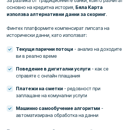
За разлика от традиционните банки, които разчитат
основно на кредитна история,
Бяла Карта
използва алтернативни данни за скоринг
.
Финтех платформите компенсират липсата на
исторически данни, като използват:
Текущи парични потоци
- анализ на доходите
ви в реално време
Поведение в дигитални услуги
- как се
справяте с онлайн плащания
Платежи на сметки
- редовност при
заплащане на комунални услуги
Машинно самообучение алгоритми
-
автоматизирана обработка на данни