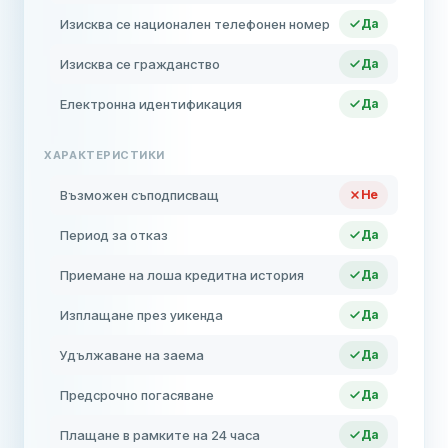
Изисква се национален телефонен номер
Да
Изисква се гражданство
Да
Електронна идентификация
Да
ХАРАКТЕРИСТИКИ
Възможен съподписващ
Не
Период за отказ
Да
Приемане на лоша кредитна история
Да
Изплащане през уикенда
Да
Удължаване на заема
Да
Предсрочно погасяване
Да
Плащане в рамките на 24 часа
Да