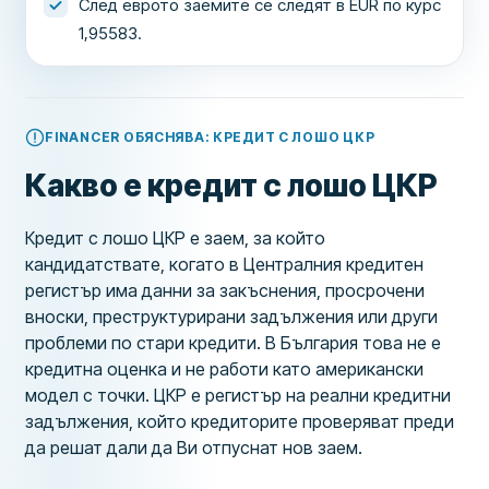
След еврото заемите се следят в EUR по курс
1,95583.
FINANCER ОБЯСНЯВА: КРЕДИТ С ЛОШО ЦКР
Какво е кредит с лошо ЦКР
Кредит с лошо ЦКР е заем, за който
кандидатствате, когато в Централния кредитен
регистър има данни за закъснения, просрочени
вноски, преструктурирани задължения или други
проблеми по стари кредити. В България това не е
кредитна оценка и не работи като американски
модел с точки. ЦКР е регистър на реални кредитни
задължения, който кредиторите проверяват преди
да решат дали да Ви отпуснат нов заем.