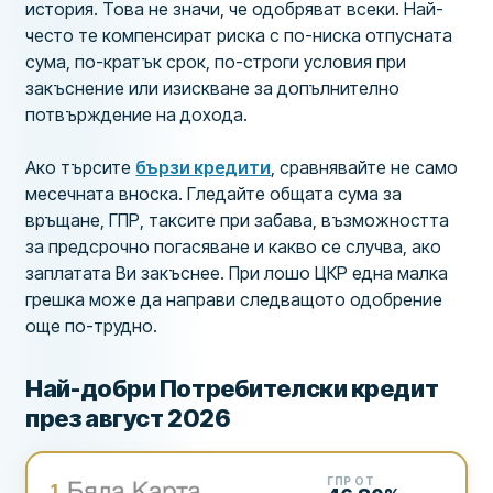
история. Това не значи, че одобряват всеки. Най-
често те компенсират риска с по-ниска отпусната
сума, по-кратък срок, по-строги условия при
закъснение или изискване за допълнително
потвърждение на дохода.
Ако търсите
бързи кредити
, сравнявайте не само
месечната вноска. Гледайте общата сума за
връщане, ГПР, таксите при забава, възможността
за предсрочно погасяване и какво се случва, ако
заплатата Ви закъснее. При лошо ЦКР една малка
грешка може да направи следващото одобрение
още по-трудно.
Най-добри Потребителски кредит
през август 2026
ГПР ОТ
1