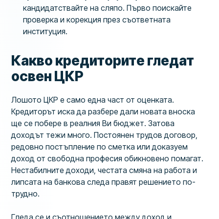
кандидатствайте на сляпо. Първо поискайте
проверка и корекция през съответната
институция.
Какво кредиторите гледат
освен ЦКР
Лошото ЦКР е само една част от оценката.
Кредиторът иска да разбере дали новата вноска
ще се побере в реалния Ви бюджет. Затова
доходът тежи много. Постоянен трудов договор,
редовно постъпление по сметка или доказуем
доход от свободна професия обикновено помагат.
Нестабилните доходи, честата смяна на работа и
липсата на банкова следа правят решението по-
трудно.
Гледа се и съотношението между доход и