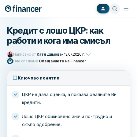
Кредит с лошо ЦКР: как
работи и кога има смисъл
Написано от
Катя Димова
-
13.07.2026 г.
Ние спазваме
Обещанието на Financer
Ключово понятие
ЦКР не дава оценка, а показва реалните Ви
кредити.
Лошо ЦКР обикновено значи по-трудно и
скъпо одобрение.