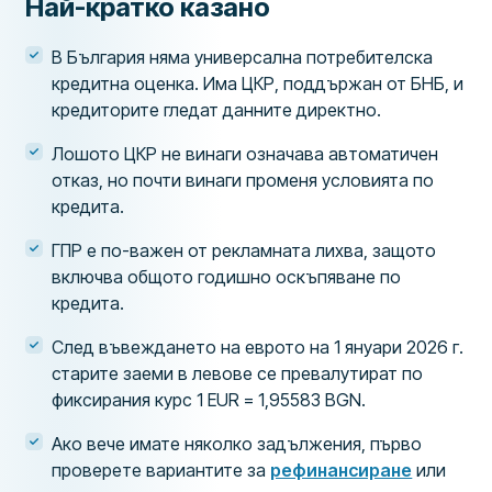
Най-кратко казано
В България няма универсална потребителска
кредитна оценка. Има ЦКР, поддържан от БНБ, и
кредиторите гледат данните директно.
Лошото ЦКР не винаги означава автоматичен
отказ, но почти винаги променя условията по
кредита.
ГПР е по-важен от рекламната лихва, защото
включва общото годишно оскъпяване по
кредита.
След въвеждането на еврото на 1 януари 2026 г.
старите заеми в левове се превалутират по
фиксирания курс 1 EUR = 1,95583 BGN.
Ако вече имате няколко задължения, първо
проверете вариантите за
рефинансиране
или