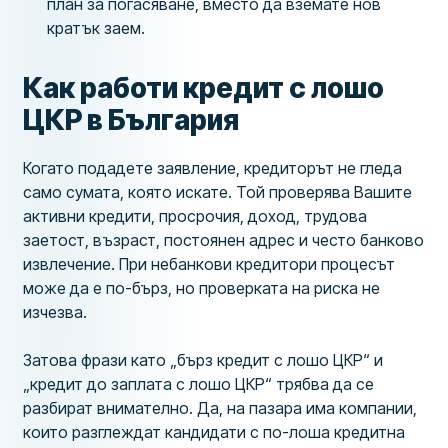
план за погасяване, вместо да вземате нов
кратък заем.
Как работи кредит с лошо
ЦКР в България
Когато подадете заявление, кредиторът не гледа
само сумата, която искате. Той проверява Вашите
активни кредити, просрочия, доход, трудова
заетост, възраст, постоянен адрес и често банково
извлечение. При небанкови кредитори процесът
може да е по-бърз, но проверката на риска не
изчезва.
Затова фрази като „бърз кредит с лошо ЦКР“ и
„кредит до заплата с лошо ЦКР“ трябва да се
разбират внимателно. Да, на пазара има компании,
които разглеждат кандидати с по-лоша кредитна