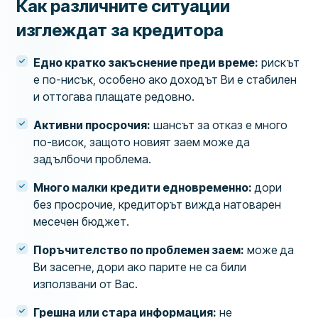
Как различните ситуации
изглеждат за кредитора
Едно кратко закъснение преди време:
рискът
е по-нисък, особено ако доходът Ви е стабилен
и оттогава плащате редовно.
Активни просрочия:
шансът за отказ е много
по-висок, защото новият заем може да
задълбочи проблема.
Много малки кредити едновременно:
дори
без просрочие, кредиторът вижда натоварен
месечен бюджет.
Поръчителство по проблемен заем:
може да
Ви засегне, дори ако парите не са били
използвани от Вас.
Грешна или стара информация:
не