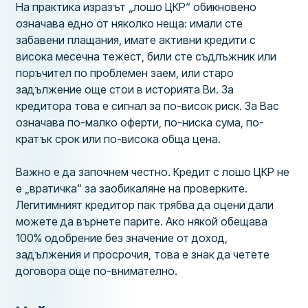
На практика изразът „лошо ЦКР“ обикновено
означава едно от няколко неща: имали сте
забавени плащания, имате активни кредити с
висока месечна тежест, били сте съдлъжник или
поръчител по проблемен заем, или старо
задължение още стои в историята Ви. За
кредитора това е сигнал за по-висок риск. За Вас
означава по-малко оферти, по-ниска сума, по-
кратък срок или по-висока обща цена.
Важно е да започнем честно. Кредит с лошо ЦКР не
е „вратичка“ за заобикаляне на проверките.
Легитимният кредитор пак трябва да оцени дали
можете да върнете парите. Ако някой обещава
100% одобрение без значение от доход,
задължения и просрочия, това е знак да четете
договора още по-внимателно.