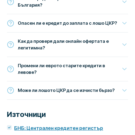
България?
Опасен ли е кредит до заплата с лошо ЦКР?
Как да проверя дали онлайн офертата е
легитимна?
Промени ли еврото старите кредити в
левове?
Може ли лошото ЦКР да се изчисти бързо?
Източници
БНБ: Централен кредитен регистър