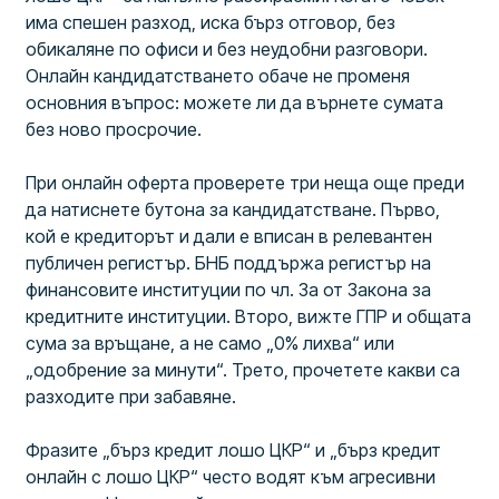
има спешен разход, иска бърз отговор, без
обикаляне по офиси и без неудобни разговори.
Онлайн кандидатстването обаче не променя
основния въпрос: можете ли да върнете сумата
без ново просрочие.
При онлайн оферта проверете три неща още преди
да натиснете бутона за кандидатстване. Първо,
кой е кредиторът и дали е вписан в релевантен
публичен регистър. БНБ поддържа регистър на
финансовите институции по чл. 3а от Закона за
кредитните институции. Второ, вижте ГПР и общата
сума за връщане, а не само „0% лихва“ или
„одобрение за минути“. Трето, прочетете какви са
разходите при забавяне.
Фразите „бърз кредит лошо ЦКР“ и „бърз кредит
онлайн с лошо ЦКР“ често водят към агресивни