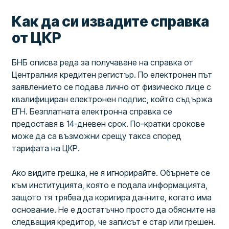
Как да си извадите справка
от ЦКР
БНБ описва реда за получаване на справка от
Централния кредитен регистър. По електронен път
заявлението се подава лично от физическо лице с
квалифициран електронен подпис, който съдържа
ЕГН. Безплатната електронна справка се
предоставя в 14-дневен срок. По-кратки срокове
може да са възможни срещу такса според
тарифата на ЦКР.
Ако видите грешка, не я игнорирайте. Обърнете се
към институцията, която е подала информацията,
защото тя трябва да коригира данните, когато има
основание. Не е достатъчно просто да обясните на
следващия кредитор, че записът е стар или грешен.