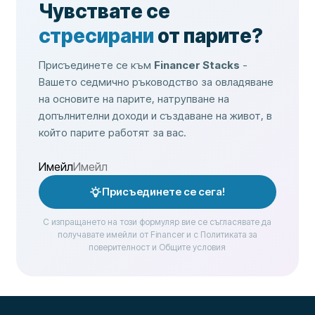
Чувствате се
стресирани
от парите?
Присъединете се към
Financer Stacks
-
Вашето седмично ръководство за овладяване
на основите на парите, натрупване на
допълнителни доходи и създаване на живот, в
който парите работят за вас.
Имейл
Присъединете се сега!
С изпращането на този формуляр вие се съгласявате да
получавате имейли от Financer и с Политиката за
поверителност и Общите условия