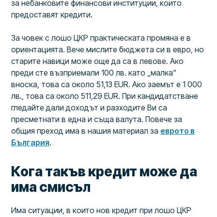
за небанковите финансови институции, които
предоставят кредити.
За човек с лошо ЦКР практическата промяна е в
ориентацията. Вече мислите бюджета си в евро, но
старите навици може още да са в левове. Ако
преди сте възприемали 100 лв. като „малка“
вноска, това са около 51,13 EUR. Ако заемът е 1 000
лв., това са около 511,29 EUR. При кандидатстване
гледайте дали доходът и разходите Ви са
пресметнати в една и съща валута. Повече за
общия преход има в нашия материал за
еврото в
България
.
Кога такъв кредит може да
има смисъл
Има ситуации, в които нов кредит при лошо ЦКР