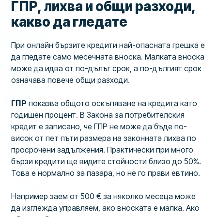
ГПР, лихва и общи разходи,
какво да гледате
При онлайн бързите кредити най-опасната грешка е
да гледате само месечната вноска. Малката вноска
може да идва от по-дълъг срок, а по-дългият срок
означава повече общи разходи.
ГПР
показва общото оскъпяване на кредита като
годишен процент. В Закона за потребителския
кредит е записано, че ГПР не може да бъде по-
висок от пет пъти размера на законната лихва по
просрочени задължения. Практически при много
бързи кредити ще видите стойности близо до 50%.
Това е нормално за пазара, но не го прави евтино.
Например заем от 500 € за няколко месеца може
да изглежда управляем, ако вноската е малка. Ако