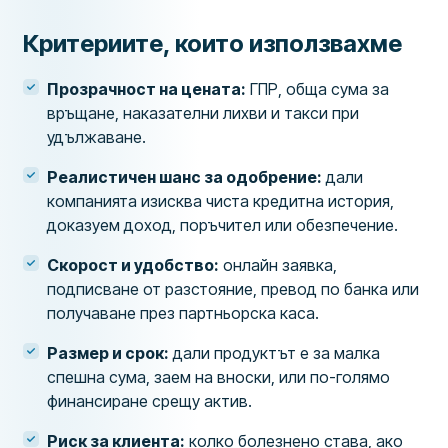
Критериите, които използвахме
Прозрачност на цената:
ГПР, обща сума за
връщане, наказателни лихви и такси при
удължаване.
Реалистичен шанс за одобрение:
дали
компанията изисква чиста кредитна история,
доказуем доход, поръчител или обезпечение.
Скорост и удобство:
онлайн заявка,
подписване от разстояние, превод по банка или
получаване през партньорска каса.
Размер и срок:
дали продуктът е за малка
спешна сума, заем на вноски, или по-голямо
финансиране срещу актив.
Риск за клиента:
колко болезнено става, ако