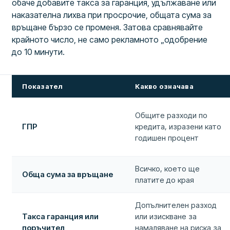
обаче добавите такса за гаранция, удължаване или
наказателна лихва при просрочие, общата сума за
връщане бързо се променя. Затова сравнявайте
крайното число, не само рекламното „одобрение
до 10 минути.
Показател
Какво означава
Общите разходи по
ГПР
кредита, изразени като
годишен процент
Всичко, което ще
Обща сума за връщане
платите до края
Допълнителен разход
Такса гаранция или
или изискване за
поръчител
намаляване на риска за