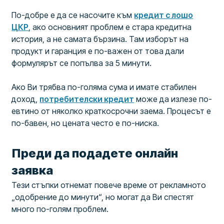
По-добре е да се насочите към
кредит с лошо
ЦКР
, ако основният проблем е стара кредитна
история, а не самата бързина. Там изборът на
продукт и гаранция е по-важен от това дали
формулярът се попълва за 5 минути.
Ако Ви трябва по-голяма сума и имате стабилен
доход,
потребителски кредит
може да излезе по-
евтино от няколко краткосрочни заема. Процесът е
по-бавен, но цената често е по-ниска.
Преди да подадете онлайн
заявка
Тези стъпки отнемат повече време от рекламното
„одобрение до минути“, но могат да Ви спестят
много по-голям проблем.