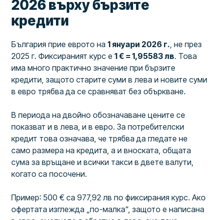
2026 върху бързите
кредити
България прие еврото на
1 януари 2026 г.
, не през
2025 г. Фиксираният курс е
1 € = 1,95583 лв
. Това
има много практично значение при бързите
кредити, защото старите суми в лева и новите суми
в евро трябва да се сравняват без объркване.
В периода на двойно обозначаване цените се
показват и в лева, и в евро. За потребителски
кредит това означава, че трябва да гледате не
само размера на кредита, а и вноската, общата
сума за връщане и всички такси в двете валути,
когато са посочени.
Пример: 500 € са 977,92 лв по фиксирания курс. Ако
офертата изглежда „по-малка“, защото е написана