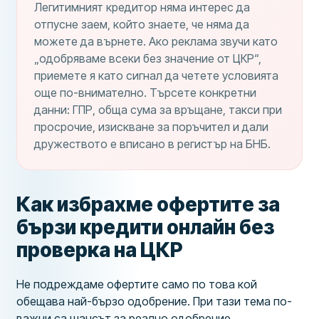
Легитимният кредитор няма интерес да
отпусне заем, който знаете, че няма да
можете да върнете. Ако реклама звучи като
„одобряваме всеки без значение от ЦКР“,
приемете я като сигнал да четете условията
още по-внимателно. Търсете конкретни
данни: ГПР, обща сума за връщане, такси при
просрочие, изискване за поръчител и дали
дружеството е вписано в регистър на БНБ.
Как избрахме офертите за
бързи кредити онлайн без
проверка на ЦКР
Не подреждаме офертите само по това кой
обещава най-бързо одобрение. При тази тема по-
важни са шансът за реално одобрение,