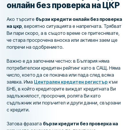
онлайн без проверка на ЦКР
Ако търсите
бързи кредити онлайн без проверка
на цкр
, вероятно ситуацията е напрегната. Трябват
Ви пари скоро, а в същото време се притеснявате,
че стара просрочена вноска или активен заем ще
попречи на одобрението.
Важно е да започнем честно: в България няма
потребителски кредитен рейтинг като в САЩ. Няма
число, което да се покачва или пада след всяка
заявка. Има
Централен кредитен регистър
към
БНБ, в който кредиторите виждат кредитната Ви
задлъжнялост, просрочия, ролята Ви като
съдлъжник или поръчител и други данни, свързани
с кредити.
Затова фразата
бързи кредити без проверка на