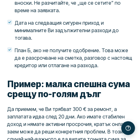
вноски. Не разчитайте, че „ще се сетите“ по
време на заявката.
Дата на следващия сигурен приход и
минималните Ви задължителни разходи до
тогава.
План Б, ако не получите одобрение. Това може
да е разсрочване на сметка, разговор с настоящ
кредитор или отлагане на разхода.
Пример: малка спешна сума
срещу по-голям дълг
Да приемем, че Ви трябват 300 € за ремонт, а
заплатата идва след 20 дни. Ако имате стабилен
доход и нямате активни просрочия, кратък онлайн
заем може да реши конкретния проблем. В този
случай най-важното е да видите точната сума за