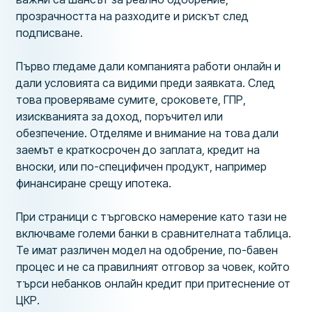
прозрачността на разходите и рискът след
подписване.
Първо гледаме дали компанията работи онлайн и
дали условията са видими преди заявката. След
това проверяваме сумите, сроковете, ГПР,
изискванията за доход, поръчител или
обезпечение. Отделяме и внимание на това дали
заемът е краткосрочен до заплата, кредит на
вноски, или по-специфичен продукт, например
финансиране срещу ипотека.
При страници с търговско намерение като тази не
включваме големи банки в сравнителната таблица.
Те имат различен модел на одобрение, по-бавен
процес и не са правилният отговор за човек, който
търси небанков онлайн кредит при притеснение от
ЦКР.