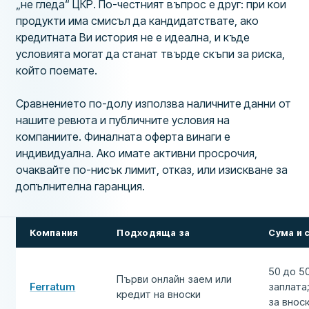
„не гледа“ ЦКР. По-честният въпрос е друг: при кои
продукти има смисъл да кандидатствате, ако
кредитната Ви история не е идеална, и къде
условията могат да станат твърде скъпи за риска,
който поемате.
Сравнението по-долу използва наличните данни от
нашите ревюта и публичните условия на
компаниите. Финалната оферта винаги е
индивидуална. Ако имате активни просрочия,
очаквайте по-нисък лимит, отказ, или изискване за
допълнителна гаранция.
Компания
Подходяща за
Сума и 
50 до 5
Първи онлайн заем или
Ferratum
заплата
кредит на вноски
за внос