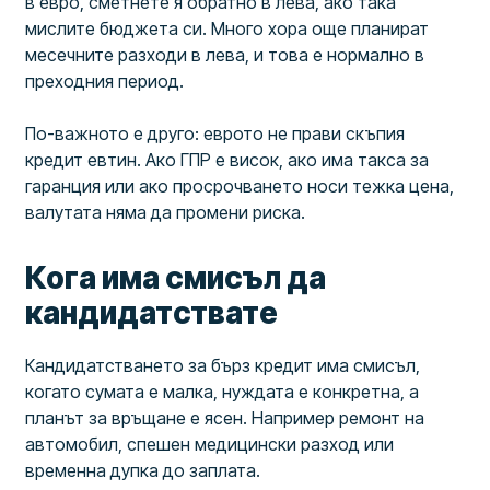
в евро, сметнете я обратно в лева, ако така
мислите бюджета си. Много хора още планират
месечните разходи в лева, и това е нормално в
преходния период.
По-важното е друго: еврото не прави скъпия
кредит евтин. Ако ГПР е висок, ако има такса за
гаранция или ако просрочването носи тежка цена,
валутата няма да промени риска.
Кога има смисъл да
кандидатствате
Кандидатстването за бърз кредит има смисъл,
когато сумата е малка, нуждата е конкретна, а
планът за връщане е ясен. Например ремонт на
автомобил, спешен медицински разход или
временна дупка до заплата.