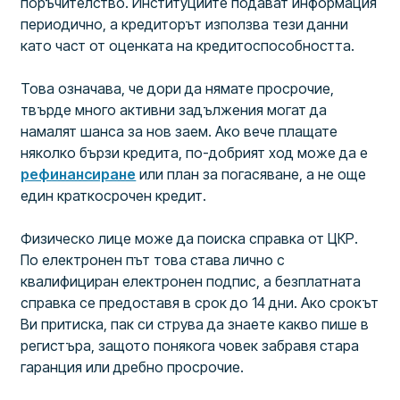
поръчителство. Институциите подават информация
периодично, а кредиторът използва тези данни
като част от оценката на кредитоспособността.
Това означава, че дори да нямате просрочие,
твърде много активни задължения могат да
намалят шанса за нов заем. Ако вече плащате
няколко бързи кредита, по-добрият ход може да е
рефинансиране
или план за погасяване, а не още
един краткосрочен кредит.
Физическо лице може да поиска справка от ЦКР.
По електронен път това става лично с
квалифициран електронен подпис, а безплатната
справка се предоставя в срок до 14 дни. Ако срокът
Ви притиска, пак си струва да знаете какво пише в
регистъра, защото понякога човек забравя стара
гаранция или дребно просрочие.