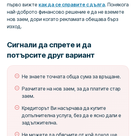
първо вижте
как да се справите с дълга
. Понякога
най-доброто финансово решение е да не вземете
нов заем, дори когато рекламата обещава бърз
изход.
Сигнали да спрете и да
потърсите друг вариант
Не знаете точната обща сума за връщане.
Разчитате на нов заем, за да платите стар
заем.
Кредиторът Ви насърчава да купите
допълнителна услуга, без да е ясно дали е
задължителна.
Не можете да обясните от кой доход ще