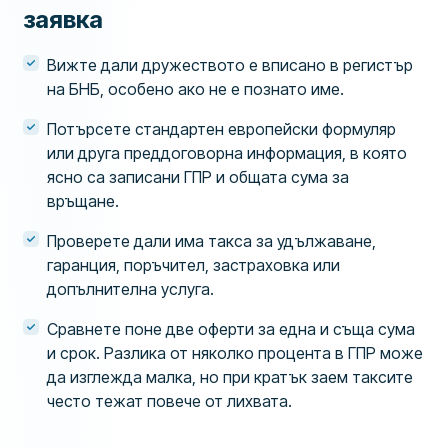
заявка
Вижте дали дружеството е вписано в регистър
на БНБ, особено ако не е познато име.
Потърсете стандартен европейски формуляр
или друга преддоговорна информация, в която
ясно са записани ГПР и общата сума за
връщане.
Проверете дали има такса за удължаване,
гаранция, поръчител, застраховка или
допълнителна услуга.
Сравнете поне две оферти за една и съща сума
и срок. Разлика от няколко процента в ГПР може
да изглежда малка, но при кратък заем таксите
често тежат повече от лихвата.