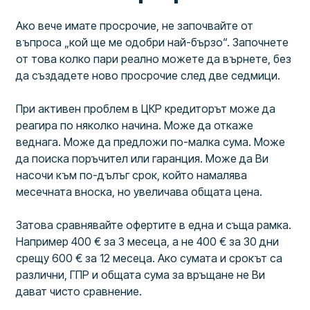
Ако вече имате просрочие, не започвайте от
въпроса „кой ще ме одобри най-бързо“. Започнете
от това колко пари реално можете да върнете, без
да създадете ново просрочие след две седмици.
При активен проблем в ЦКР кредиторът може да
реагира по няколко начина. Може да откаже
веднага. Може да предложи по-малка сума. Може
да поиска поръчител или гаранция. Може да Ви
насочи към по-дълъг срок, който намалява
месечната вноска, но увеличава общата цена.
Затова сравнявайте офертите в една и съща рамка.
Например 400 € за 3 месеца, а не 400 € за 30 дни
срещу 600 € за 12 месеца. Ако сумата и срокът са
различни, ГПР и общата сума за връщане не Ви
дават чисто сравнение.