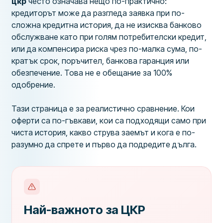
цкр
често означава нещо по-практично:
кредиторът може да разгледа заявка при по-
сложна кредитна история, да не изисква банково
обслужване като при голям потребителски кредит,
или да компенсира риска чрез по-малка сума, по-
кратък срок, поръчител, банкова гаранция или
обезпечение. Това не е обещание за 100%
одобрение.
Тази страница е за реалистично сравнение. Кои
оферти са по-гъвкави, кои са подходящи само при
чиста история, какво струва заемът и кога е по-
разумно да спрете и първо да подредите дълга.
Най-важното за ЦКР